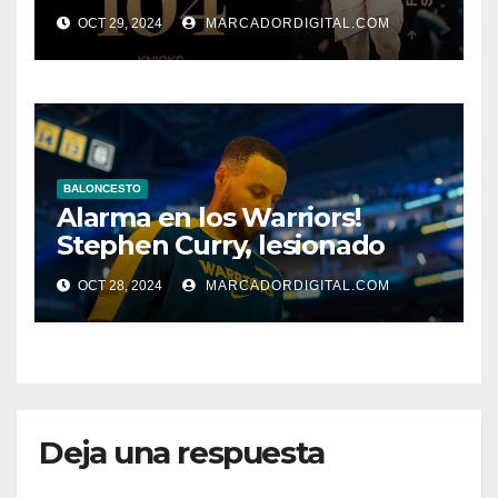
York
OCT 29, 2024
MARCADORDIGITAL.COM
BALONCESTO
Alarma en los Warriors!
Stephen Curry, lesionado
OCT 28, 2024
MARCADORDIGITAL.COM
Deja una respuesta