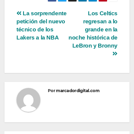
Navegación
La sorprendente
Los Celtics
petición del nuevo
regresan a lo
de
técnico de los
grande en la
entradas
Lakers a la NBA
noche histórica de
LeBron y Bronny
Por
marcadordigital.com