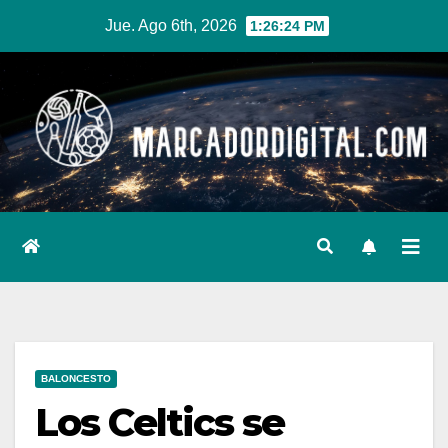
Ir
Jue. Ago 6th, 2026
1:26:25 PM
al
contenido
BALONCESTO
Los Celtics se