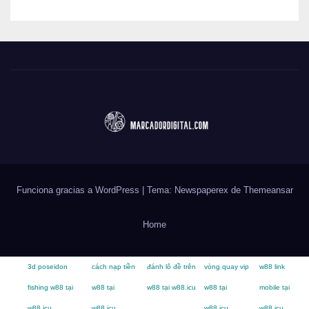
Funciona gracias a WordPress
|
Tema: Newspaperex de
Themeansar
Home
3d poseidon
cách nạp tiền
đánh lô đề trên
vòng quay vip
w88 link
fishing w88 tại
w88 tại
w88 tại w88.icu
w88 tại
mobile tại
w88.icu
w88.icu
w88.icu
w88.icu