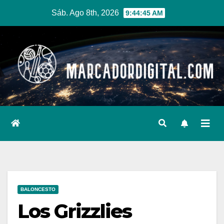
Ir
Sáb. Ago 8th, 2026
9:44:46 AM
al
contenido
BALONCESTO
Los Grizzlies