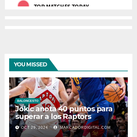
YOU MISSED
BALONCESTO
Jokic anota 40 puntos para
superar a los Raptors
OCT 29, 2024
MARCADORDIGITAL.COM