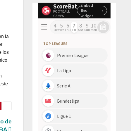
en la
or
e los
nico
n
este
co de
 NBA