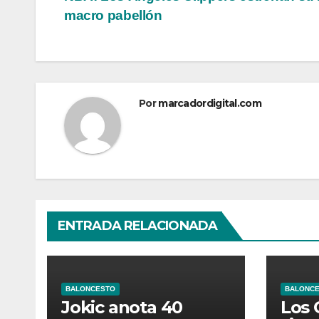
de
macro pabellón
entradas
Por
marcadordigital.com
ENTRADA RELACIONADA
BALONCESTO
BALONC
Jokic anota 40
Los 