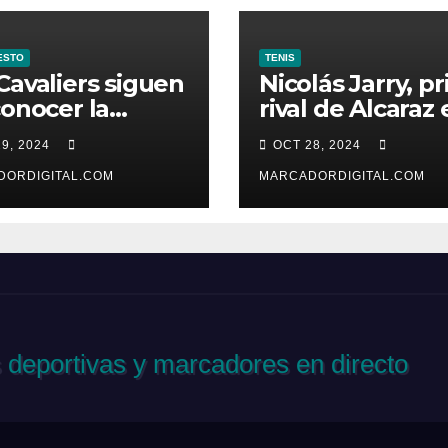
ESTO
TENIS
Cavaliers siguen
Nicolás Jarry, p
conocer la
rival de Alcaraz 
ota en Nueva
París
9, 2024
OCT 28, 2024
k
DORDIGITAL.COM
MARCADORDIGITAL.COM