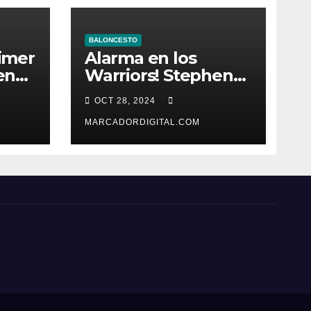
BALONCESTO
rimer
Alarma en los
en
Warriors! Stephen
Curry, lesionado
OCT 28, 2024
MARCADORDIGITAL.COM