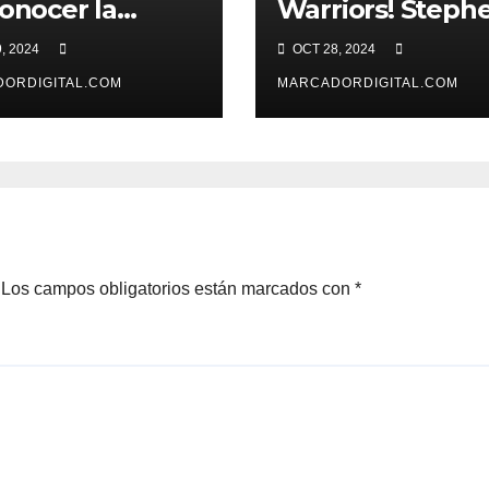
conocer la
Warriors! Steph
ota en Nueva
Curry, lesionado
, 2024
OCT 28, 2024
ORDIGITAL.COM
MARCADORDIGITAL.COM
Los campos obligatorios están marcados con
*