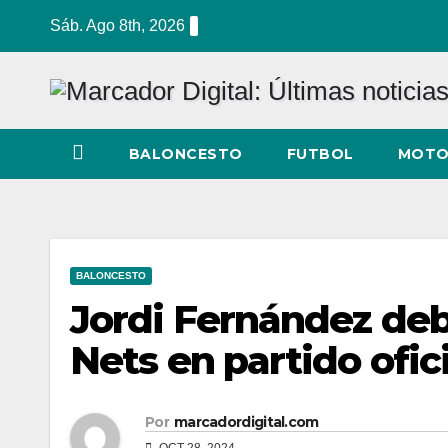
Ir
Sáb. Ago 8th, 2026
al
contenido
BALONCESTO
FUTBOL
MOTO
BALONCESTO
Jordi Fernández deb
Nets en partido ofici
Por
marcadordigital.com