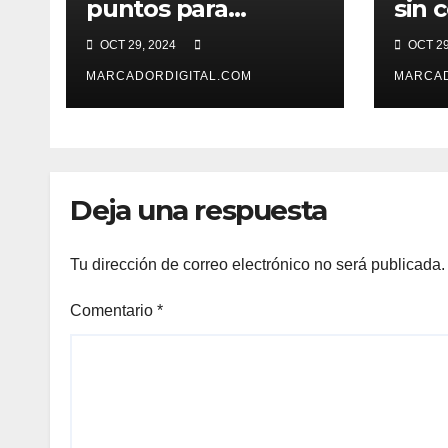
puntos para
sin 
superar a los
derr
OCT 29, 2024
OCT 29
Raptors
York
MARCADORDIGITAL.COM
MARCAD
Deja una respuesta
Tu dirección de correo electrónico no será publicada.
Comentario
*