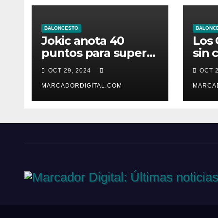
BALONCESTO
BALONC
Jokic anota 40
Los 
puntos para superar
sin 
a los Raptors
derr
OCT 29, 2024
OCT 2
Yor
MARCADORDIGITAL.COM
MARCA