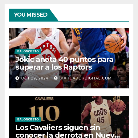
YOU MISSED
BALONCESTO
Jokic anota 40 puntos para
superar a los Raptors
OCT 29, 2024
MARCADORDIGITAL.COM
BALONCESTO
Los Cavaliers siguen sin
conocer la derrota en Nueva