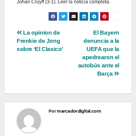
Johan Cruyff (3-1). Leer la noticia completa.
Navegación
La opinion de
El Bayern
Frenkie de Jong
denuncia a la
de
sobre ‘El Clasico’
UEFA que la
entradas
apedrearon el
autobús ante el
Barça
Por
marcadordigital.com