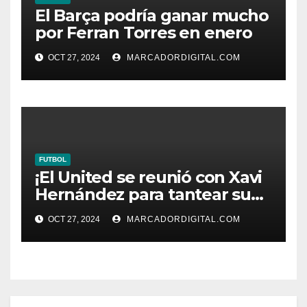
El Barça podría ganar mucho
por Ferran Torres en enero
OCT 27, 2024
MARCADORDIGITAL.COM
FUTBOL
¡El United se reunió con Xavi
Hernández para tantear su
fichaje!
OCT 27, 2024
MARCADORDIGITAL.COM