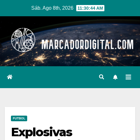
Ir
Sáb. Ago 8th, 2026
11:30:45 AM
al
contenido
FUTBOL
Explosivas