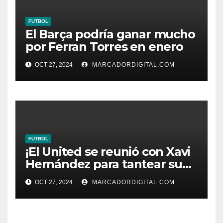
FUTBOL
El Barça podría ganar mucho
por Ferran Torres en enero
OCT 27, 2024
MARCADORDIGITAL.COM
FUTBOL
¡El United se reunió con Xavi
Hernández para tantear su
fichaje!
OCT 27, 2024
MARCADORDIGITAL.COM