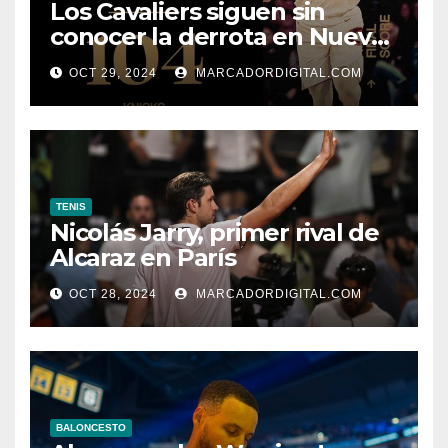
Los Cavaliers siguen sin
conocer la derrota en Nueva
York
OCT 29, 2024
MARCADORDIGITAL.COM
TENIS
Nicolás Jarry, primer rival de
Alcaraz en París
OCT 28, 2024
MARCADORDIGITAL.COM
BALONCESTO