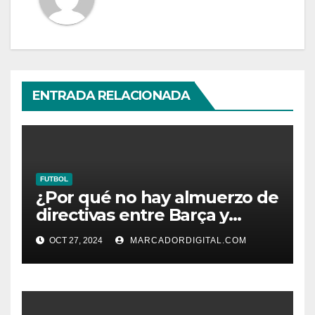
ENTRADA RELACIONADA
FUTBOL
¿Por qué no hay almuerzo de
directivas entre Barça y
Madrid?
OCT 27, 2024
MARCADORDIGITAL.COM