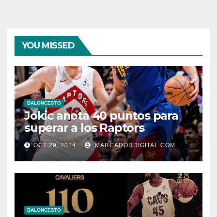
YOU MISSED
BALONCESTO
Jokic anota 40 puntos para
superar a los Raptors
OCT 29, 2024
MARCADORDIGITAL.COM
BALONCESTO